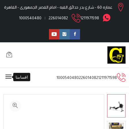
عماره 60 - شارع بدر حدائق القبه - امام القصر الجمهورى - القاهرة
1000540480
|
226014082
1211971598
اقسامنا
1000540480
226014082
1211971598