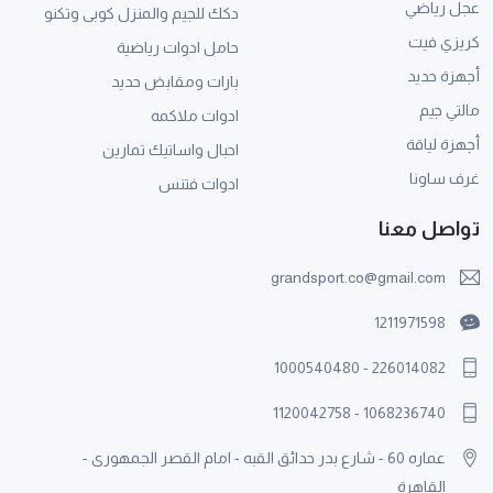
عجل رياضي
دكك للجيم والمنزل كوبى وتكنو
كريزي فيت
حامل ادوات رياضية
أجهزة حديد
بارات ومقابض حديد
مالتي جيم
ادوات ملاكمه
أجهزة لياقة
احبال واساتيك تمارين
غرف ساونا
ادوات فتنس
تواصل معنا
grandsport.co@gmail.com
1211971598
1000540480
-
226014082
1120042758
-
1068236740
عماره 60 - شارع بدر حدائق القبه - امام القصر الجمهورى -
القاهرة