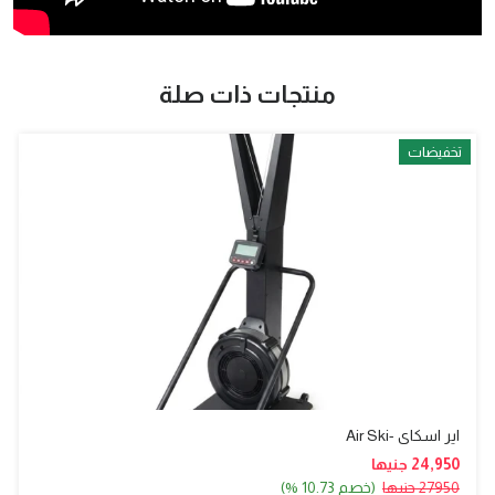
منتجات ذات صلة
تخفيضات
اير اسكاي -air Ski
24,950 جنيها
27950 جنيها
(خصم 10.73 %)