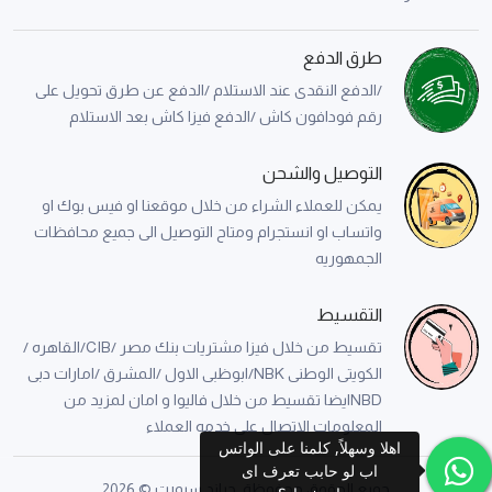
طرق الدفع
/الدفع النقدى عند الاستلام /الدفع عن طرق تحويل على
رقم فودافون كاش /الدفع فيزا كاش بعد الاستلام
التوصيل والشحن
يمكن للعملاء الشراء من خلال موقعنا او فيس بوك او
واتساب او انستجرام ومتاح التوصيل الى جميع محافظات
الجمهوريه
التقسيط
تقسيط من خلال فيزا مشتريات بنك مصر /CIB/القاهره /
الكويتى الوطنى NBK/ابوظبى الاول /المشرق /امارات دبى
NBDايضا تقسيط من خلال فاليوا و امان لمزيد من
المعلومات الاتصال على خدمه العملاء
اهلا وسهلاً, كلمنا على الواتس
اب لو حابب تعرف اى
جميع الحقوق محفوظة, جراند سبورت © 2026