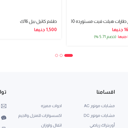
ارات هيلث فيت مستورده 100ك
طقم كاتيل بيل 16ك
يها
1,500 جنيها
(خصم 5.71 %)
اقسامنا
توا
مشايات موتور AC
ادوات مميزه
مشايات موتور DC
اكسسوارات للمنزل والجيم
أوربتراك رياضي
اثقال واوزان