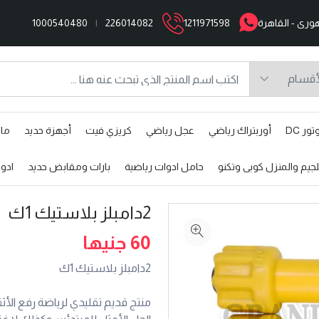
1000540480
|
226014082
1211971598
ر DC
أوربتراك رياضي
عجل رياضي
كريزي فيت
أجهزة حديد
مال
جيم والمنزل كوبى وتكنو
حامل ادوات رياضية
بارات ومقابض حديد
ادو
2دامبلز بلاستيك 1ك
60 جنيها
2دامبلز بلاستيك 1ك
منتج قديم تقليدي لرياضة رفع الأث