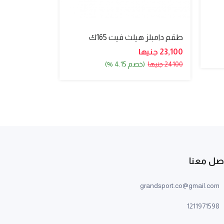
طقم دامبلز هيلث فيت 165ك
شنطه اوزان 15ك
23,100 جنيها
3,550 جنيها
24100 جنيها
(خصم 4.15 %)
صل معنا
grandsport.co@gmail.com
1211971598