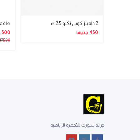
2 دامبلز كوبى تكنو 2.5ك
طقم ط
450 جنيها
16,500 جن
17500 جنيها
جراند سبورت للأجهزة الرياضية