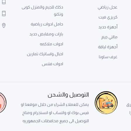
عجل رياضي
دكك للجيم والمنزل كوبى
وتكنو
كريزي فيت
حامل ادوات رياضية
أجهزة حديد
بارات ومقابض حديد
مالتي جيم
ادوات ملاكمه
أجهزة لياقة
احبال واساتيك تمارين
غرف ساونا
ادوات فتنس
التوصيل والشحن
رق
يمكن للعملاء الشراء من خلال موقعنا او
فيس بوك او واتساب او انستجرام ومتاح
التوصيل الى جميع محافظات الجمهوريه