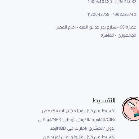
1000540480
-
226014082
1120042758
-
1068236740
عماره 60 - شارع بدر حدائق القبه - امام القصر
الجمهورى - القاهرة
التقسيط
تقسيط من خلال فيزا مشتريات بنك مصر
/CIB/القاهره /الكويتى الوطنى NBK/ابوظبى
الاول /المشرق /امارات دبى NBDايضا
تقسيط من خلال فاليوا و امان لمزيد من