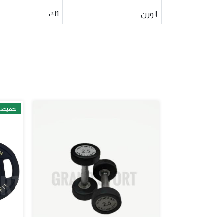
الوزن
1ك
تخفيض