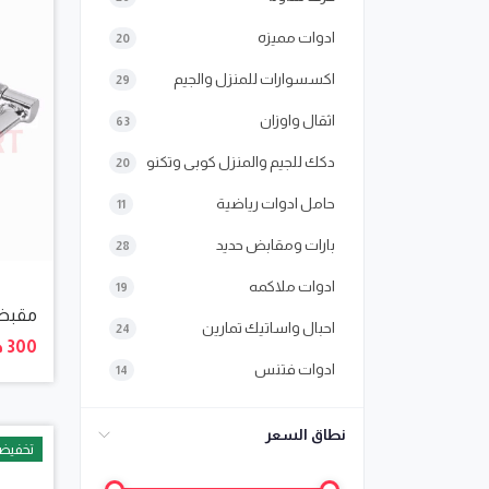
ادوات مميزه
20
اكسسوارات للمنزل والجيم
29
اثقال واوزان
63
دكك للجيم والمنزل كوبى وتكنو
20
حامل ادوات رياضية
11
بارات ومقابض حديد
28
ادوات ملاكمه
19
مقبض
احبال واساتيك تمارين
24
300 جنيها
ادوات فتنس
14
نطاق السعر
تخفيض