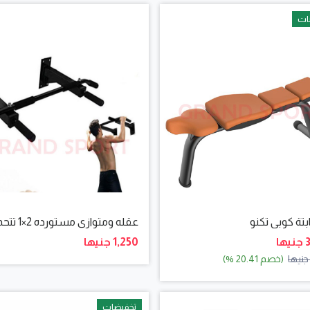
ات
بتة كوبي تكنو
عقله ومتوازي مستورده 2×1 تتحمل لوزن 250ك
ا
1,250 جنيها
(خصم 20.41 %)
تخفيضات