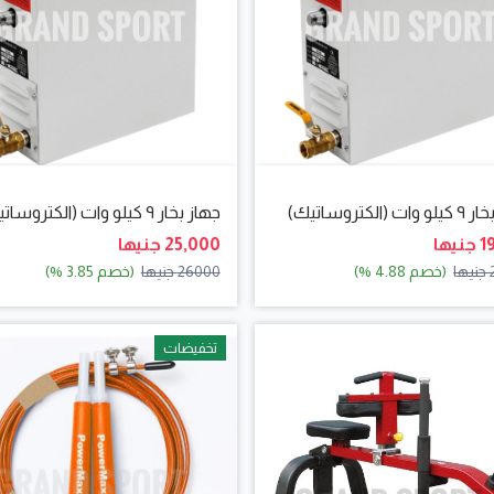
 (الكتروساتيك)
جهاز بخار ٩ كيلو وات (الكتروساتيك)٣ فاز
يها
25,000 جنيها
ا
(خصم 4.88 %)
26000 جنيها
(خصم 3.85 %)
تخفيضات