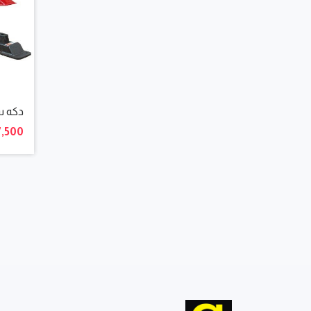
دكه س
7,500 جنيه