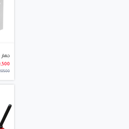
جهاز بخار ٩ كيلو وات
19,500 جن
20500 جنيه