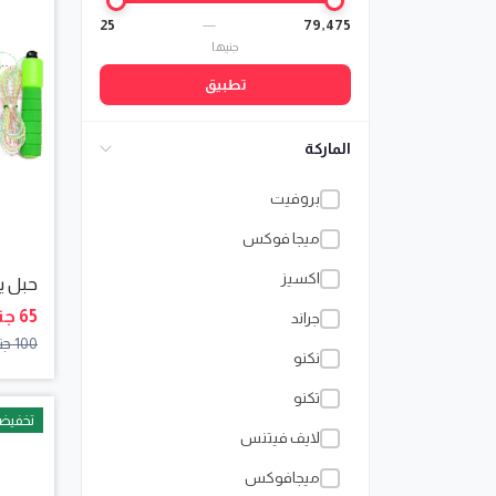
25
—
79,475
جنيها
تطبيق
الماركة
بروفيت
ميجا فوكس
اكسيز
حبل ي
65 جنيها
جراند
100 جنيها
نكنو
تكنو
تخفيض
لايف فيتنس
ميجافوكس