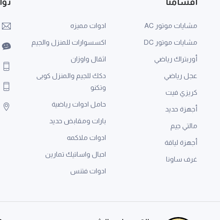
اقسامنا
توا
مشايات موتور AC
ادوات مميزه
مشايات موتور DC
اكسسوارات للمنزل والجيم
أوربتراك رياضي
اثقال واوزان
عجل رياضي
دكك للجيم والمنزل كوبى
وتكنو
كريزي فيت
حامل ادوات رياضية
أجهزة حديد
بارات ومقابض حديد
مالتي جيم
ادوات ملاكمه
أجهزة لياقة
احبال واساتيك تمارين
غرف ساونا
ادوات فتنس