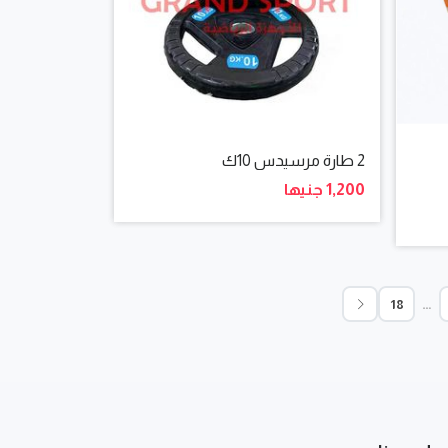
2 طارة مرسيدس 10ك
1,200 جنيها
…
18