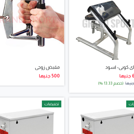
اي كوبي- اسود
مقبض زوجى
ا
500 جنيها
(خصم 13.33 %)
ات
تخفيضات