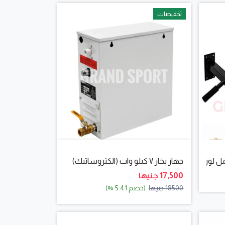
تخفيضات
جهاز بخار ٧ كيلو وات (الكتروساتيك)
17,500 جنيها
18500 جنيها
(خصم 5.41 %)