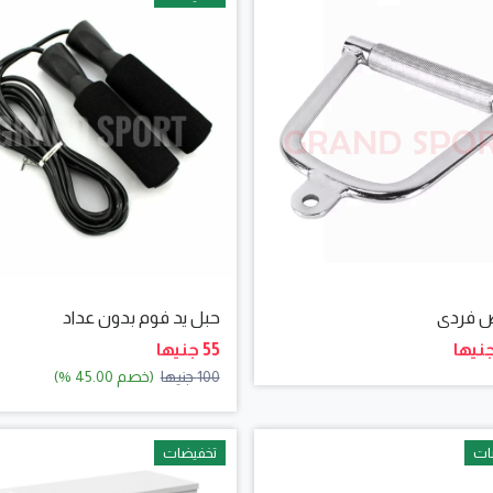
 فردى
حبل يد فوم بدون عداد
55 جنيها
100 جنيها
(خصم 45.00 %)
ات
تخفيضات