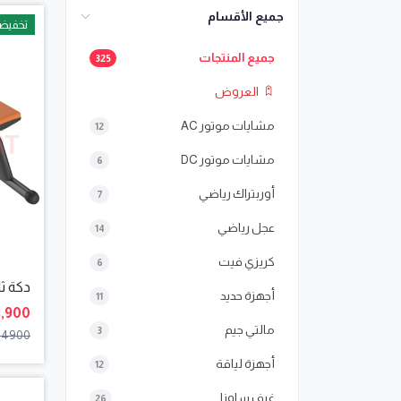
جميع الأقسام
تخفيض
جميع المنتجات
325
العروض
مشايات موتور AC
12
مشايات موتور DC
6
أوربتراك رياضي
7
عجل رياضي
14
كريزي فيت
6
دكة ثا
أجهزة حديد
11
3,900 جنيه
مالتي جيم
3
4900 جنيها
أجهزة لياقة
12
غرف ساونا
26