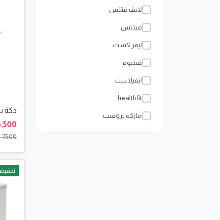
لايف فتنس
فيتنس
ايفر لاست
فينيوم
ايفرلاست
health fit
دكة ب
ماركه بروفيت
6,500 جنيه
7500 جنيها
تخفيض