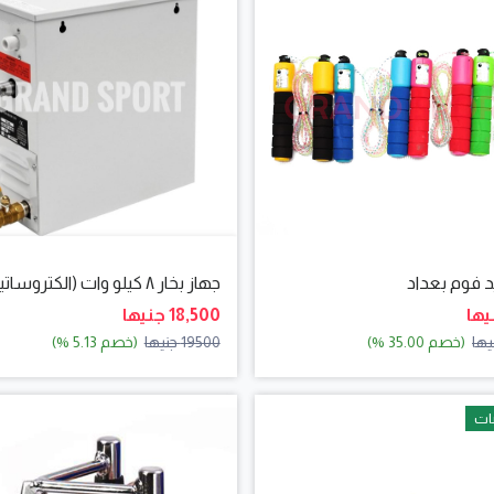
د فوم بعداد
جهاز بخار ٨ كيلو وات (الكتروساتيك)
18,500 جنيها
(خصم 35.00 %)
19500 جنيها
(خصم 5.13 %)
ات