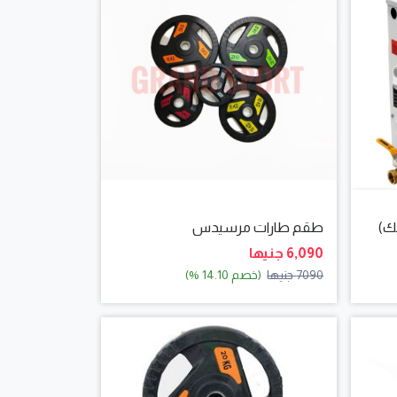
طقم طارات مرسيدس
6,090 جنيها
7090 جنيها
(خصم 14.10 %)