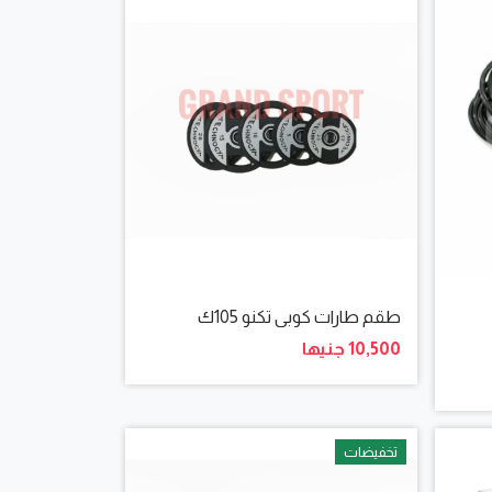
طقم طارات كوبى تكنو 105ك
10,500 جنيها
تخفيضات