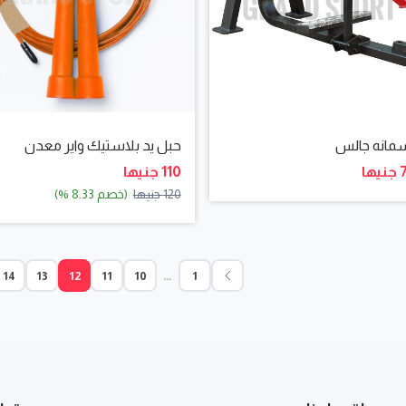
مانه جالس
حبل يد بلاستيك واير معدن
ا
110 جنيها
120 جنيها
(خصم 8.33 %)
…
14
13
12
11
10
1