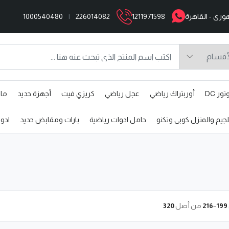
1000540480
|
226014082
1211971598
ر DC
أوربتراك رياضي
عجل رياضي
كريزي فيت
أجهزة حديد
مال
جيم والمنزل كوبى وتكنو
حامل ادوات رياضية
بارات ومقابض حديد
ادو
199
–
216
من أصل
320