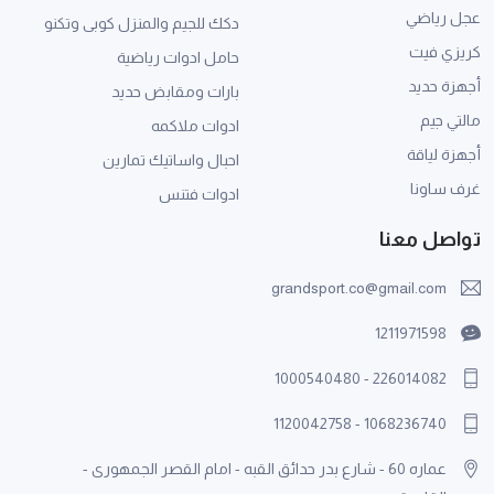
عجل رياضي
دكك للجيم والمنزل كوبى وتكنو
كريزي فيت
حامل ادوات رياضية
أجهزة حديد
بارات ومقابض حديد
مالتي جيم
ادوات ملاكمه
أجهزة لياقة
احبال واساتيك تمارين
غرف ساونا
ادوات فتنس
تواصل معنا
grandsport.co@gmail.com
1211971598
1000540480
-
226014082
1120042758
-
1068236740
عماره 60 - شارع بدر حدائق القبه - امام القصر الجمهورى -