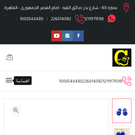
عماره 60 - شارع بدر حدائق القبه - امام القصر الجمهورى - القاهرة
1000540480
|
226014082
1211971598
اقسامنا
1000540480
226014082
1211971598