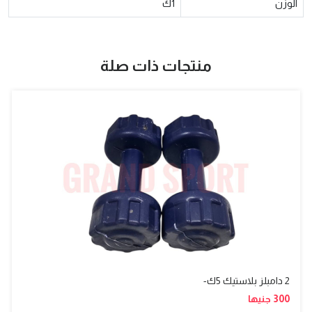
الوزن
1ك
منتجات ذات صلة
2 دامبلز بلاستيك 5ك-
300 جنيها