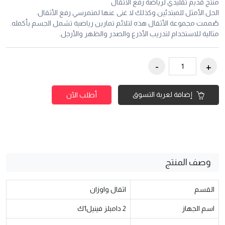
منتج قديم تقليدي لرياضة رفع الأثقال
الحل الأمثل للمبتدئين وكذلك لا غنى عنها لمتمرسي رفع الأثقال.
صُممت مجموعة الأثقال هذه لتلائم تمارين رياضية تشمل الجسم بأكمله.
مثالية للاستخدام لتدريب الأذرع والصدر والظهر والأرجل.
إضافة لعربة التسوق
أطلب الآن
وصف المنتج
القسم
اثقال واوزان
اسم الجهاز
2 دامبلز فينيل1ك