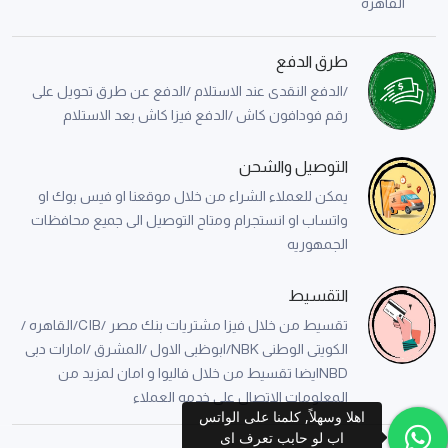
القاهرة
طرق الدفع
/الدفع النقدى عند الاستلام /الدفع عن طرق تحويل على
رقم فودافون كاش /الدفع فيزا كاش بعد الاستلام
التوصيل والشحن
يمكن للعملاء الشراء من خلال موقعنا او فيس بوك او
واتساب او انستجرام ومتاح التوصيل الى جميع محافظات
الجمهوريه
التقسيط
تقسيط من خلال فيزا مشتريات بنك مصر /CIB/القاهره /
الكويتى الوطنى NBK/ابوظبى الاول /المشرق /امارات دبى
NBDايضا تقسيط من خلال فاليوا و امان لمزيد من
المعلومات الاتصال على خدمه العملاء
اهلا وسهلاً, كلمنا على الواتس
اب لو حابب تعرف اى